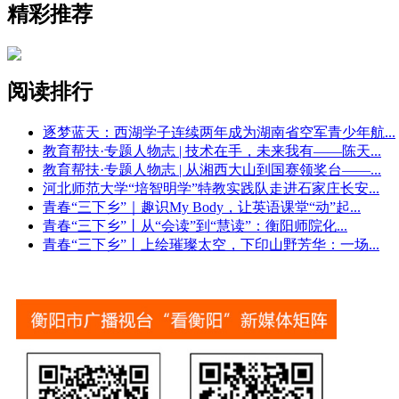
精彩推荐
阅读排行
逐梦蓝天：西湖学子连续两年成为湖南省空军青少年航
...
教育帮扶·专题人物志 | 技术在手，未来我有——陈天
...
教育帮扶·专题人物志 | 从湘西大山到国赛领奖台——
...
河北师范大学“培智明学”特教实践队走进石家庄长安
...
青春“三下乡”｜趣识My Body，让英语课堂“动”起
...
青春“三下乡”丨从“会读”到“慧读”：衡阳师院化
...
青春“三下乡”丨上绘璀璨太空，下印山野芳华：一场
...