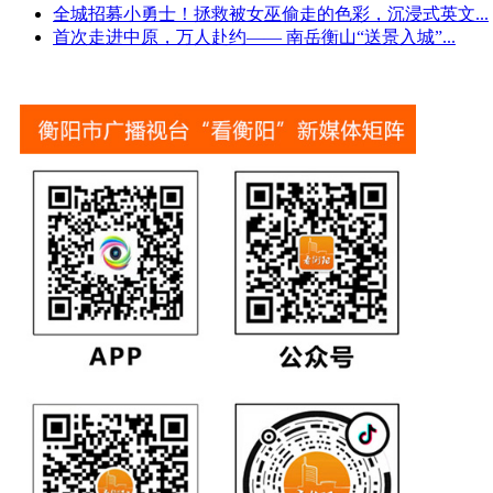
全城招募小勇士！拯救被女巫偷走的色彩，沉浸式英文
...
首次走进中原，万人赴约—— 南岳衡山“送景入城”
...