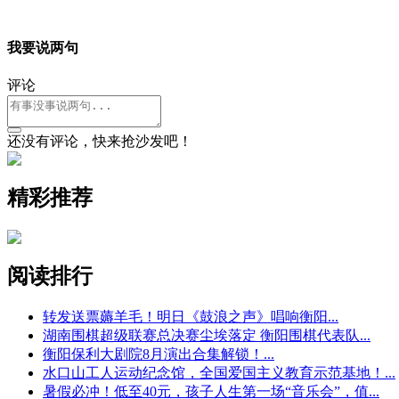
我要说两句
评论
还没有评论，快来抢沙发吧！
精彩推荐
阅读排行
转发送票薅羊毛！明日《鼓浪之声》唱响衡阳
...
湖南围棋超级联赛总决赛尘埃落定 衡阳围棋代表队
...
衡阳保利大剧院8月演出合集解锁！
...
水口山工人运动纪念馆，全国爱国主义教育示范基地！
...
暑假必冲！低至40元，孩子人生第一场“音乐会”，值
...