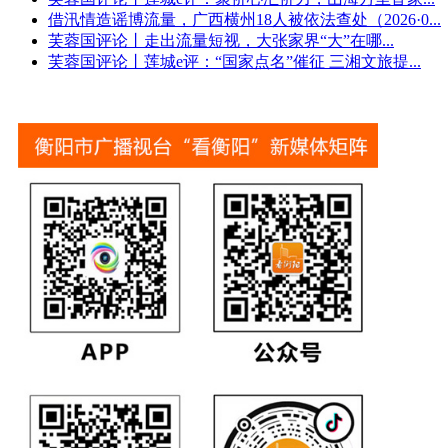
借汛情造谣博流量，广西横州18人被依法查处（2026·0
...
芙蓉国评论丨走出流量短视，大张家界“大”在哪
...
芙蓉国评论丨莲城e评：“国家点名”催征 三湘文旅提
...