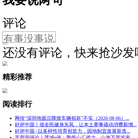
评论
还没有评论，快来抢沙发
精彩推荐
阅读排行
网传“深圳地面沉降致车辆损坏”不实（2026·08·06）
...
好评中国丨借全民健身东风，让本土赛事撬动消费新增
...
好评中国 | 以多样性培育创造力，因地制宜发展新质
...
芙蓉国评论丨莲城e评：聚侨心汇侨力，山海万里皆家
...