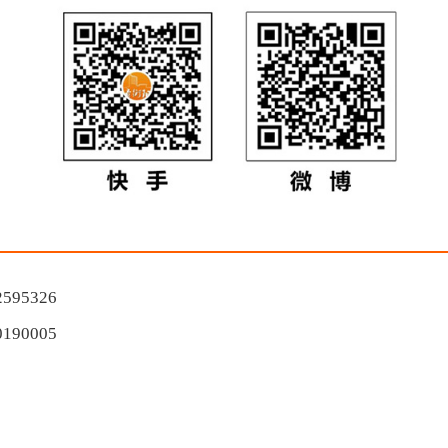
95326
90005