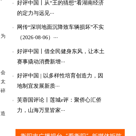
好评中国丨从“王的猜想”看湖南经济
...
的定力与远见
网传“深圳地面沉降致车辆损坏”不实
因为
...
（2026·08·06）
好评中国丨借全民健身东风，让本土
...
赛事撬动消费新增
豆会
好评中国 | 以多样性培育创造力，因
不太
...
地制宜发展新质
、碎
芙蓉国评论丨莲城e评：聚侨心汇侨
...
力，山海万里皆家
面造