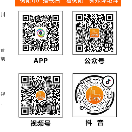
四川
平台
吉胡
假视
罚。