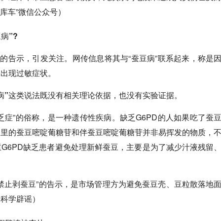
信库车”微信公众号）
病”?
”的告示，引发关注。网传信息将其与“蚕豆病”联系起来，称是
会出现过敏症状。
病”这类说法既没有相关理论依据，也没有实验证据。
乏症”的俗称，是一种遗传性疾病。缺乏G6PD的人如果吃了蚕
豆里的蚕豆嘧啶葡糖苷和伴蚕豆嘧啶葡糖苷并非易挥发的物质，
G6PD缺乏患者避免处理新鲜蚕豆，主要是为了减少汁液残留
止剥蚕豆”的告示，是市场管理方为避免蚕豆壳、豆粒散落地
：科学辟谣）