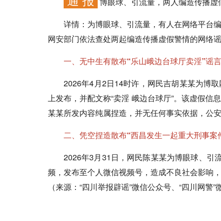
通 报
博眼球、引流量，两人编造传播虚
详情：
为博眼球、引流量，有人在网络平台
网安部门依法查处两起编造传播虚假警情的网络
一、无中生有散布“乐山峨边台球厅卖淫”谣
2026年4月2日14时许，网民吉胡某某为博
上发布，并配文称“卖淫 峨边台球厅”。该虚假
某某所发内容纯属捏造，并无任何事实依据，公
二、凭空捏造散布“西昌发生一起重大刑事案
2026年3月31日，网民陈某某为博眼球、引
频，发布至个人微信视频号，造成不良社会影响
（来源：“四川举报辟谣”微信公众号、“四川网警”