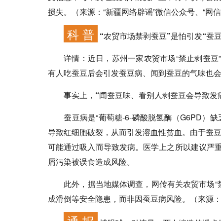
损失。（来源：“新疆网络辟谣”微信公众号、“网
科 普
“农贸市场禁剥蚕豆”是怕引发“蚕豆
详情：
近日，苏州一家农贸市场“禁止剥蚕豆
有人吃蚕豆后会引发蚕豆病、闻到蚕豆的气味也
事实上，
“闻蚕豆味、看别人剥蚕豆会导致发
蚕豆病是“葡萄糖-6-磷酸脱氢酶（G6PD）缺
导致红细胞破裂，从而引发溶血性贫血。由于蚕
可能通过吸入而导致发病。医学上之所以建议严重
屑污染被误食造成风险。
此外，据当地媒体调查，网传有关农贸市场“禁
成滑倒等安全隐患，而非因蚕豆病风险。（来源