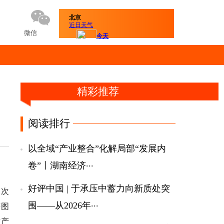
微信
精彩推荐
阅读排行
以全域“产业整合”化解局部“发展内
...
卷”丨湖南经济
好评中国 | 于承压中蓄力向新质处突
3次
...
等图
围——从2026年
财产