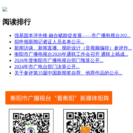
阅读排行
强基固本淬先锋 融合赋能促发展——市广播电视台202
...
拟申领新闻记者证人员名单公示
...
新闻访谈、新闻直播、视听设计（音视频编排）参评作
...
衡阳市广播电视台2026年通联工作会召开 通联上稿成
...
2026年度衡阳市广播电视台部门预算公开
...
2024年市广电台部门决算公开
...
关于参评第35届中国新闻奖自荐、他荐作品的公示
...