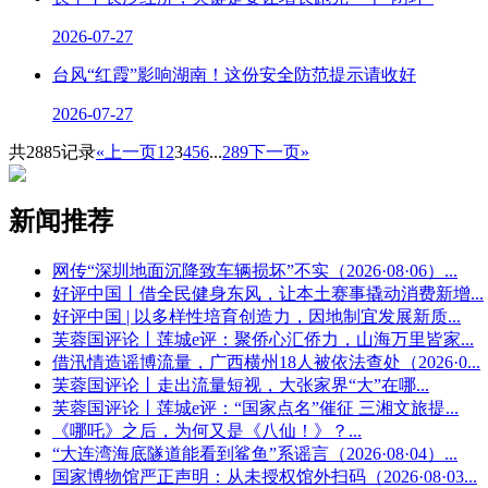
2026-07-27
台风“红霞”影响湖南！这份安全防范提示请收好
2026-07-27
共2885记录
«上一页
1
2
3
4
5
6
...
289
下一页»
新闻推荐
网传“深圳地面沉降致车辆损坏”不实（2026·08·06）
...
好评中国丨借全民健身东风，让本土赛事撬动消费新增
...
好评中国 | 以多样性培育创造力，因地制宜发展新质
...
芙蓉国评论丨莲城e评：聚侨心汇侨力，山海万里皆家
...
借汛情造谣博流量，广西横州18人被依法查处（2026·0
...
芙蓉国评论丨走出流量短视，大张家界“大”在哪
...
芙蓉国评论丨莲城e评：“国家点名”催征 三湘文旅提
...
《哪吒》之后，为何又是《八仙！》？
...
“大连湾海底隧道能看到鲨鱼”系谣言（2026·08·04）
...
国家博物馆严正声明：从未授权馆外扫码（2026·08·03
...