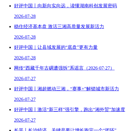
好评中国丨向新向实向远，读懂湖南科创发展密码
2026-07-28
稳住经济基本盘 激活三湘高质量发展新活力
2026-07-28
好评中国｜让县域发展的“底盘”更有力量
2026-07-28
网传“西藏千年古碉遭强拆”系谣言（2026·07·27）
2026-07-27
好评中国丨湘超燃动三湘，“赛事+”解锁城市新活力
2026-07-27
好评中国丨激活“新三样”强引擎，跑出“湘外贸”加速度
2026-07-27
长平丨长沙经济，关键是要让增长跑完一个“闭环”