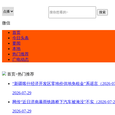
微信
首页
今日头条
要闻
本地
热门推荐
广电动态
首页>热门推荐
“新疆喀什经济开发区零地价供地免租金”系谣言（2026·07·29
2026-07-29
网传“近日济南暴雨铁路桥下汽车被淹没”不实（2026·07·2
2026-07-29