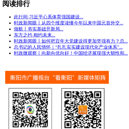
阅读排行
此行间·习近平心系体育强国建设
...
时政新闻眼丨从四个维度读懂今年以来中国元首外交
...
领航丨夯实基础开新局
...
东方之约 相约未来
...
时政新闻眼丨如何把百年大党建设得更加坚强有力？总
...
总书记的人民情怀｜“扎扎实实建设现代化产业体系”
...
时政微观察丨向新向优向好！中国经济展现强大韧性和
...