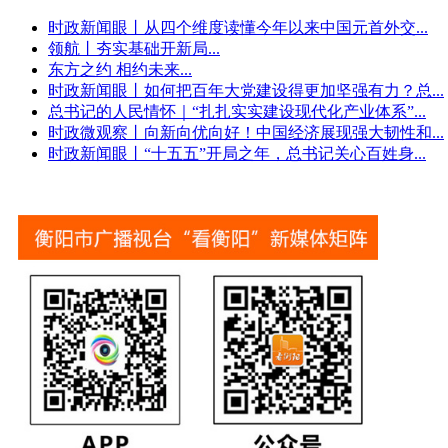
时政新闻眼丨从四个维度读懂今年以来中国元首外交
...
领航丨夯实基础开新局
...
东方之约 相约未来
...
时政新闻眼丨如何把百年大党建设得更加坚强有力？总
...
总书记的人民情怀｜“扎扎实实建设现代化产业体系”
...
时政微观察丨向新向优向好！中国经济展现强大韧性和
...
时政新闻眼丨“十五五”开局之年，总书记关心百姓身
...