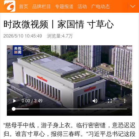
首页
品牌栏目
专题报道
活动
广电动态
时政微视频丨家国情 寸草心
2026/5/10 10:45:49
浏览量:4.7万
“慈母手中线，游子身上衣。临行密密缝，意恐迟迟
归。谁言寸草心，报得三春晖。”习近平总书记这段