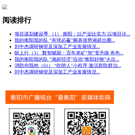
阅读排行
项目谋划建设季 （1） 衡阳：以产业比实力 以项目论
...
我的衡阳我的队 “有球必赢”腕表借势湘超出圈
...
刘中杰调研钢管及深加工产业发展情况
...
链上行（3） 数智赋能：百年老矿“智”变升级 有色
...
我的衡阳我的队 “湘超经济”拉动“衡阳好物”火出
...
消防你我他（61） “吹哨人”小程序 激活群防群治
...
刘中杰调研钢管及深加工产业发展情况
...