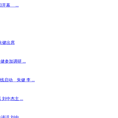
开幕 ...
朱健出席
参加调研 ...
动 朱健 李 ...
中杰主 ...
 刘中 ...