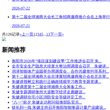
2026-07-22
第十二届全球湘商大会长三角招商邀商推介会在上海举行 谢君
2026-07-21
共126记录
«上一页
1
2
3
4
5
...
13
下一页»
新闻推荐
衡阳市2026年“项目谋划建设季”工作推进会召开 朱
...
全市安全生产隐患大排查大整治周调度会召开 朱健讲
...
润泽智能体产业园举办周调度会、合作共建签约等系列
...
第十二届全球湘商大会京津冀招商邀商推介会在北京举
...
朱健讲授树立和践行正确政绩观学习教育专题党课
...
朱健调度第十二届全球湘商大会筹备工作
...
朱健专题调研衡州大道数字经济走廊建设
...
朱健调研住宅小区消防安全等级评定工作
...
“八一”前夕 朱健走访慰问驻衡部队官兵
...
链长到一线 朱健主持召开衡阳智能衡器计量产业建设
...